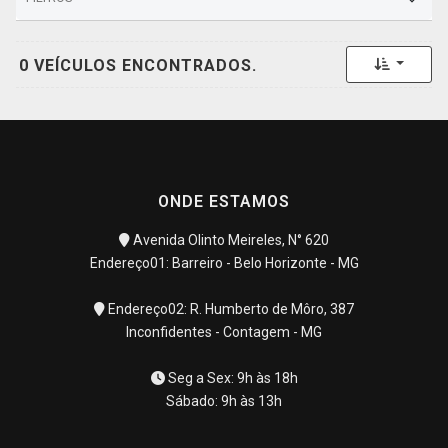
Toggle 
0 VEÍCULOS ENCONTRADOS.
ONDE ESTAMOS
Avenida Olinto Meireles, N° 620
Endereço01: Barreiro - Belo Horizonte - MG
Endereço02: R. Humberto de Môro, 387
Inconfidentes - Contagem - MG
Seg a Sex: 9h às 18h
Sábado: 9h às 13h